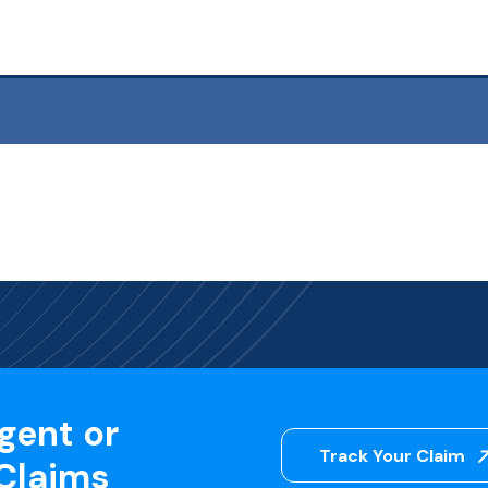
gent or
Track Your Claim
 Claims