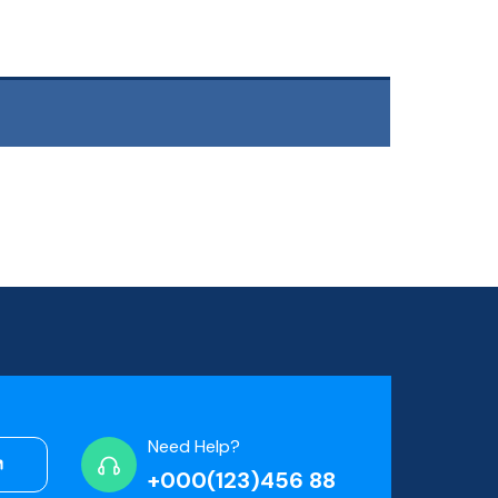
Need Help?
+000(123)456 88