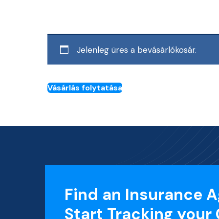
Jelenleg üres a bevásárlókosár.
Vásárlás folytatása
Find an Insurance A
Start Tracking your