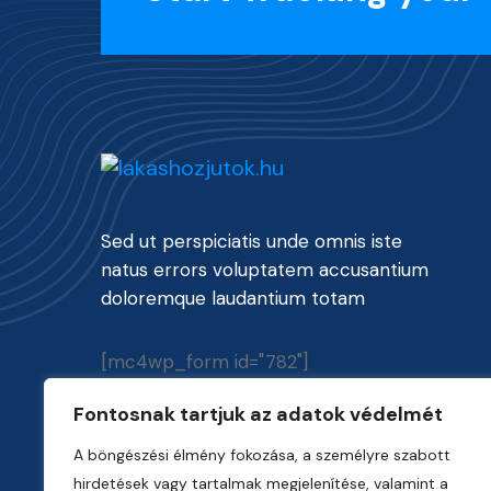
Sed ut perspiciatis unde omnis iste
natus errors voluptatem accusantium
doloremque laudantium totam
[mc4wp_form id="782"]
Fontosnak tartjuk az adatok védelmét
A böngészési élmény fokozása, a személyre szabott
hirdetések vagy tartalmak megjelenítése, valamint a