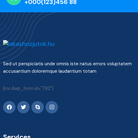
+000(123)456 88
Sed ut perspiciatis unde omnis iste natus errors voluptatem
accusantium doloremque laudantium totam
[mc4wp_form id="782"]
Services