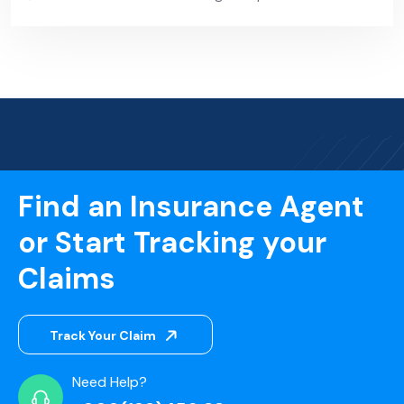
Find an Insurance Agent
or Start Tracking your
Claims
Track Your Claim
Need Help?