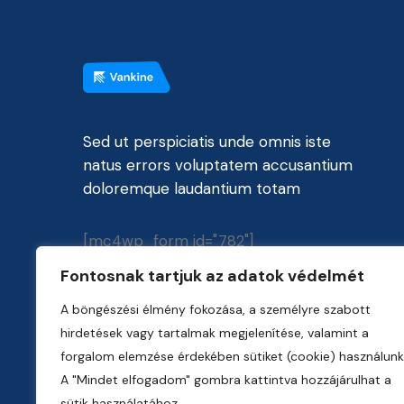
Sed ut perspiciatis unde omnis iste
natus errors voluptatem accusantium
doloremque laudantium totam
[mc4wp_form id="782"]
Fontosnak tartjuk az adatok védelmét
A böngészési élmény fokozása, a személyre szabott
hirdetések vagy tartalmak megjelenítése, valamint a
forgalom elemzése érdekében sütiket (cookie) használunk
A "Mindet elfogadom" gombra kattintva hozzájárulhat a
sütik használatához.