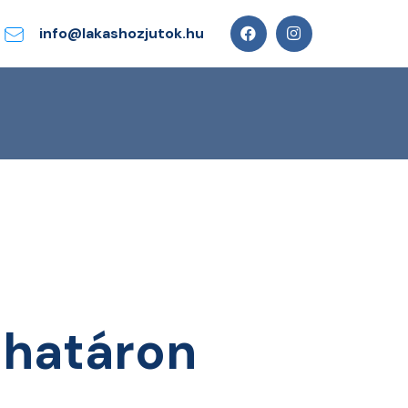
info@lakashozjutok.hu
thatáron