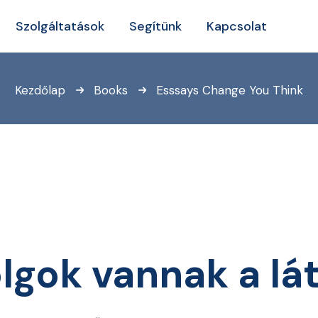
Szolgáltatások
Segítünk
Kapcsolat
Kezdőlap
Books
Esssays Change You Think
lgok vannak a lá