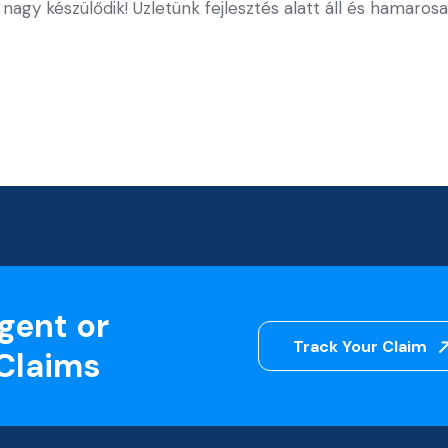
nagy készülődik! Üzletünk fejlesztés alatt áll és hamarosa
gent or
Track Your Claim
 Claims