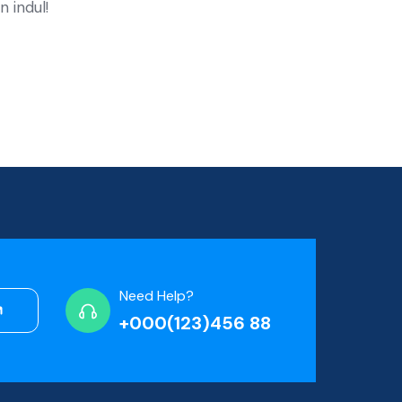
n indul!
Need Help?
+000(123)456 88