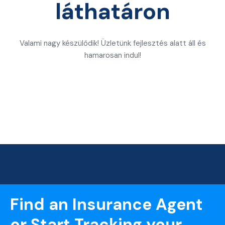
láthatáron
Valami nagy készülődik! Üzletünk fejlesztés alatt áll és
hamarosan indul!
Find an Insurance Agent
or Start Tracking your