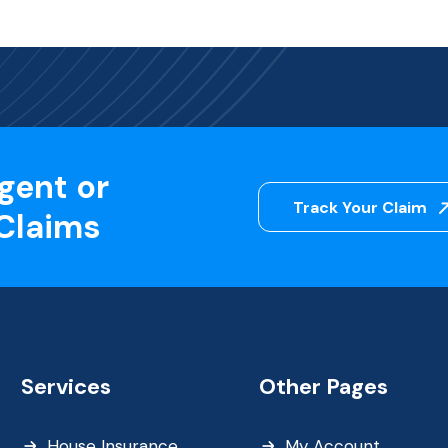
gent or
Track Your Claim
 Claims
Services
Other Pages
House Insurance
My Account