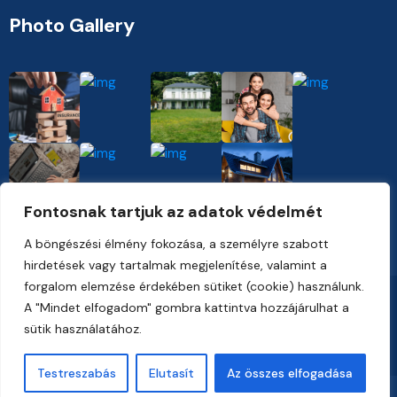
Photo Gallery
Fontosnak tartjuk az adatok védelmét
A böngészési élmény fokozása, a személyre szabott
hirdetések vagy tartalmak megjelenítése, valamint a
forgalom elemzése érdekében sütiket (cookie) használunk.
Copyright 2023, Vankine. All Rights Reserved
A "Mindet elfogadom" gombra kattintva hozzájárulhat a
sütik használatához.
Working Hours : Sun-monday, 09am-5pm
Testreszabás
Elutasít
Az összes elfogadása