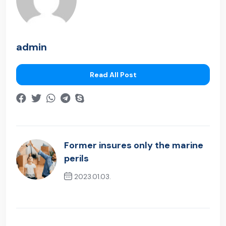
admin
Read All Post
Former insures only the marine
perils
2023.01.03.
Previous Post